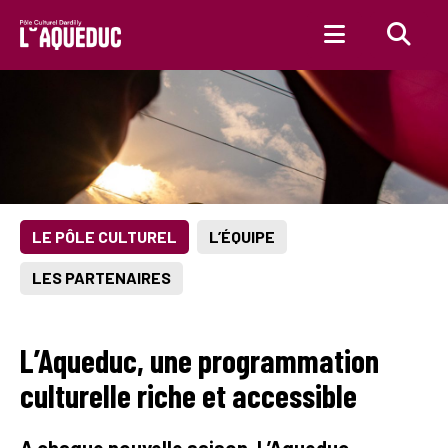
Aller au contenu principal
LE PÔLE CULTUREL
L’ÉQUIPE
LES PARTENAIRES
L’Aqueduc, une programmation
culturelle riche et accessible
A chaque nouvelle saison, L’Aqueduc