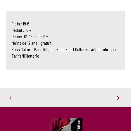
Plein : 19 €
Réduit : 15 €
Jeune (12 -18 ans) : 9 €
Moins de 12 ans : gratuit
Pass Culture, Pass Région, Pass Sport Culture... Voir la rubrique
Tarifs/Billetterie
LE
OSRU
CIRQ
AND
DES
CO
ÉTOI