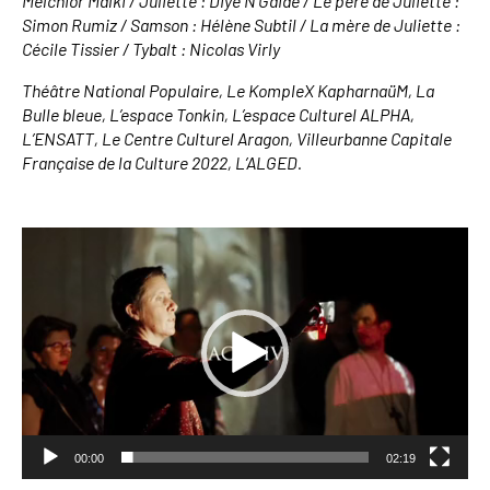
Melchior Malki /
Juliette : Diyé N’Gaide /
Le père de Juliette :
Simon Rumiz /
Samson : Hélène Subtil /
La mère de Juliette :
Cécile Tissier /
Tybalt : Nicolas Virly
Théâtre National Populaire, Le KompleX KapharnaüM, La
Bulle bleue, L’espace Tonkin, L’espace Culturel ALPHA,
L’ENSATT, Le Centre Culturel Aragon, Villeurbanne Capitale
Française de la Culture 2022, L’ALGED.
Lecteur
vidéo
00:00
02:19