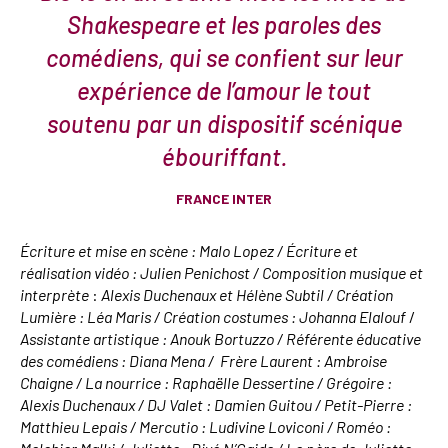
Shakespeare et les paroles des
comédiens, qui se confient sur leur
expérience de l’amour le tout
soutenu par un dispositif scénique
ébouriffant.
FRANCE INTER
Écriture et mise en scène :
Malo Lopez /
Écriture et
réalisation vidéo :
Julien Penichost /
Composition musique et
interprète
:
Alexis Duchenaux et Hélène Subtil /
Création
Lumière : Léa Maris /
Création costumes : Johanna Elalouf
/
Assistante artistique :
Anouk Bortuzzo /
Référente éducative
des comédiens :
Diana Mena /
Frère Laurent : Ambroise
Chaigne /
La nourrice : Raphaëlle Dessertine /
Grégoire :
Alexis Duchenaux /
DJ Valet : Damien Guitou /
Petit-Pierre :
Matthieu Lepais /
Mercutio : Ludivine Loviconi /
Roméo :