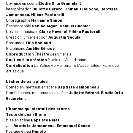
Co-mise en scène
Élodie Ortu Grumelart
Interprétation
Juliette Bérard, Thibault Deloche, Baptiste
Jamonneau, Miléna Pastorelli
Chorégraphie
Marianne Simon
Scénographie
Sabine Algan, Samuel Chenier
Création musicale
Claire Mevel et Miléna Pastorelli
Création lumière et son
Augustin Sécula
Costumes
Tilla Boniaud
Graphisme
Amélie Bérody
Coproduction
Théâtre Jean Marais
Soutien à la création
Mairie de Villeurbanne
Coréalisation
La Balise 46 Partenaire L’assemblée – Fabrique
artistique
Lâcher de parapluies
Comédien, metteur en scène
Baptiste Jamonneau
Comédiennes, metteuses en scène
Juliette Bérard, Élodie Ortu
Grumelart
L’homme qui plantait des arbres
Texte de Jean Giono
Mise en scène
Baptiste Relat
Jeu
Baptiste Jamonneau, Emmanuel Gence
Musique et jeu
Manolo