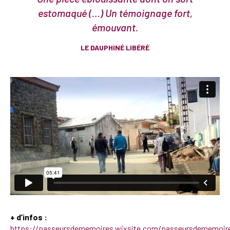
estomaqué (…) Un témoignage fort,
émouvant.
LE DAUPHINÉ LIBÉRÉ
+ d’infos :
https://passeursdememoires.wixsite.com/passeursdememoire