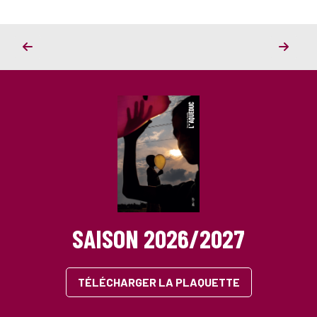
ET
BOUM
SI
BOUM
L’OCÉ
SAISON 2026/2027
TÉLÉCHARGER LA PLAQUETTE